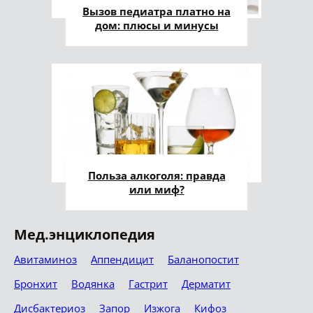
Вызов педиатра платно на
дом: плюсы и минусы
Польза алкоголя: правда
или миф?
Мед.энциклопедия
Авитаминоз
Аппендицит
Баланопостит
Бронхит
Водянка
Гастрит
Дерматит
Дисбактериоз
Запор
Изжога
Кифоз