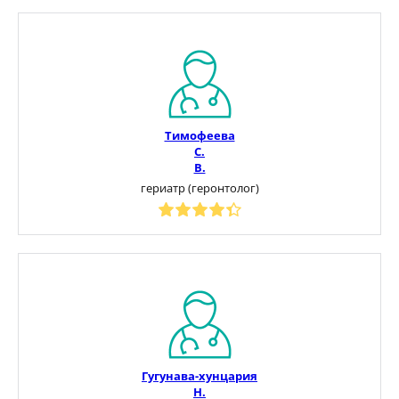
Тимофеева
С.
В.
гериатр (геронтолог)
Гугунава-хунцария
Н.