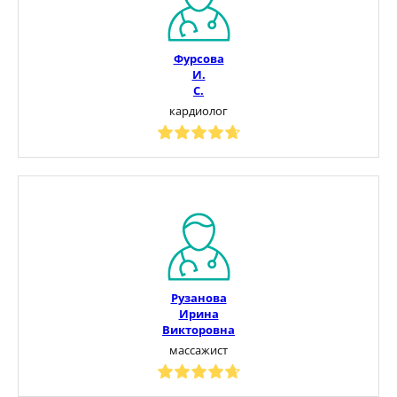
Фурсова
И.
С.
кардиолог
Рузанова
Ирина
Викторовна
массажист