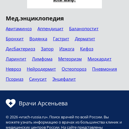
Мед.энциклопедия
Авитаминоз
Аппендицит
Баланопостит
Бронхит
Водянка
Гастрит
Дерматит
Дисбактериоз
Запор
Изжога
Кифоз
Ларингит
Лимфома
Метеоризм
Миокардит
Невроз
Нейродермит
Остеопороз
Пневмония
Псориаз
Синусит
Энцефалит
Врачи Арсеньева
© 2026 «vrach-russia.ru». Поиск врачей по всей России. Вы
можете узнать информацию о врачах из большинства клиник и
медицинских центров России. На сайте представлены