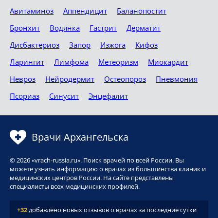
Авитаминоз
Аппендицит
Баланопостит
Бронхит
Водянка
Гастрит
Дерматит
Дисбактериоз
Запор
Изжога
Кифоз
Ларингит
Лимфома
Метеоризм
Миокардит
Невроз
Нейродермит
Остеопороз
Пневмония
Псориаз
Синусит
Энцефалит
Врачи Архангельска
© 2026 «vrach-russia.ru». Поиск врачей по всей России. Вы
можете узнать информацию о врачах из большинства клиник и
медицинских центров России. На сайте представлены
специалисты всех медицинских профилей.
+32
добавлено новых отзывов о врачах за последние сутки