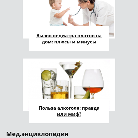
Вызов педиатра платно на
дом: плюсы и минусы
Польза алкоголя: правда
или миф?
Мед.энциклопедия