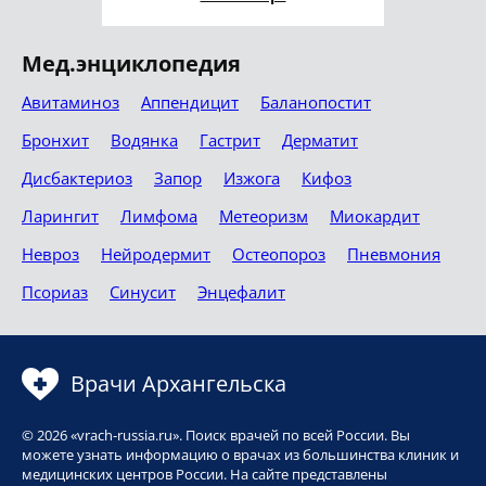
Мед.энциклопедия
Авитаминоз
Аппендицит
Баланопостит
Бронхит
Водянка
Гастрит
Дерматит
Дисбактериоз
Запор
Изжога
Кифоз
Ларингит
Лимфома
Метеоризм
Миокардит
Невроз
Нейродермит
Остеопороз
Пневмония
Псориаз
Синусит
Энцефалит
Врачи Архангельска
© 2026 «vrach-russia.ru». Поиск врачей по всей России. Вы
можете узнать информацию о врачах из большинства клиник и
медицинских центров России. На сайте представлены