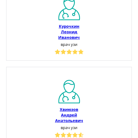
Курочкин
Леонид
Иванович
врач узи
Хвиюзов
Андрей
Анатольевич
врач узи