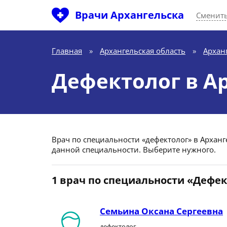
Врачи Архангельска
Сменить
Главная
»
Архангельская область
»
Архан
Дефектолог в А
Врач по специальности «дефектолог» в Архангел
данной специальности. Выберите нужного.
1 врач по специальности «Дефе
Семьина Оксана Сергеевна
дефектолог