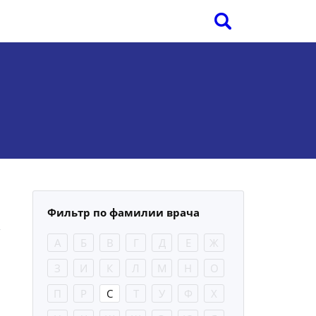
Фильтр по фамилии врача
А
Б
В
Г
Д
Е
Ж
З
И
К
Л
М
Н
О
П
Р
С
Т
У
Ф
Х