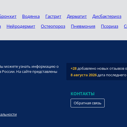
Бронхит
Водянка
Гастрит
Дерматит
Дисбактериоз
з
Нейродермит
Остеопороз
Пневмония
Псориаз
С
и. Вы можете узнать информацию о
+28
добавлено новых отзывов о 
 России. На сайте представлены
8 августа 2026
дата последнего
КОНТАКТЫ
Обратная связь
иальности