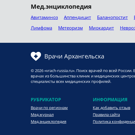
Мед.энциклопедия
Авитаминоз
Аппендицит
Баланопостит
Лимфома
Метеоризм
Миокардит
Невро
Врачи Архангельска
© 2026 «vrach-russia.ru». Поиск врачей по всей Росси
врачах из большинства клиник и медицинских центров
специалисты всех медицинских профилей.
РУБРИКАТОР
ИНФОРМАЦИЯ
Врачи по регионам
Как добавить отзыв
Мед.журнал
Правила сайта
Мед.энциклопедия
Политика конфиденц