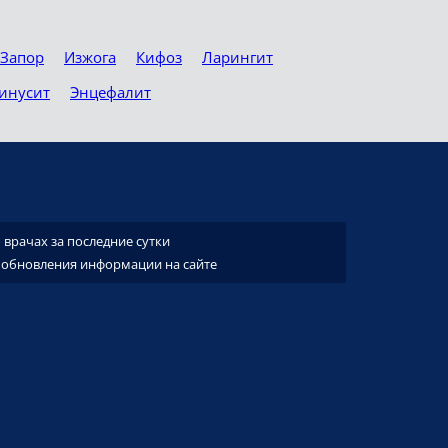
Запор
Изжога
Кифоз
Ларингит
инусит
Энцефалит
врачах за последние сутки
 обновления информации на сайте