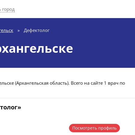
 город
гельск
»
Дефектолог
рхангельске
ьске (Архангельская область). Всего на сайте 1 врач по
ктолог»
Посмотреть профиль