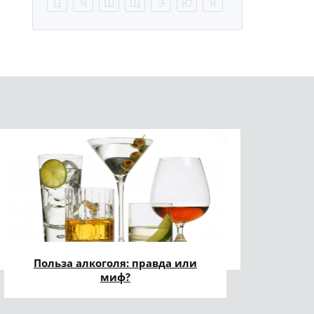
Ц
Ч
Ш
Щ
Э
Ю
Я
Польза алкоголя: правда или
миф?