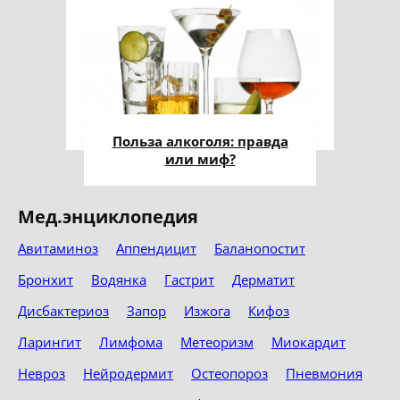
Польза алкоголя: правда
или миф?
Мед.энциклопедия
Авитаминоз
Аппендицит
Баланопостит
Бронхит
Водянка
Гастрит
Дерматит
Дисбактериоз
Запор
Изжога
Кифоз
Ларингит
Лимфома
Метеоризм
Миокардит
Невроз
Нейродермит
Остеопороз
Пневмония