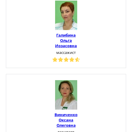
Галибина
Ольга
Иозасовна
массажист
Виниченко
Оксана
Олеговна
терапевт