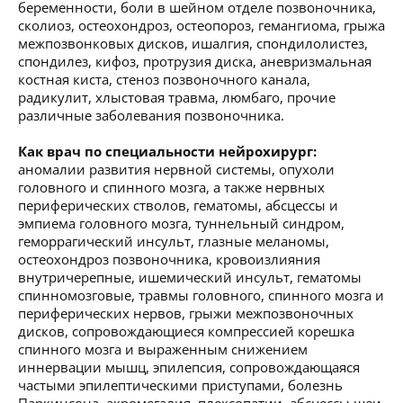
беременности, боли в шейном отделе позвоночника,
сколиоз, остеохондроз, остеопороз, гемангиома, грыжа
межпозвонковых дисков, ишалгия, спондилолистез,
спондилез, кифоз, протрузия диска, аневризмальная
костная киста, стеноз позвоночного канала,
радикулит, хлыстовая травма, люмбаго, прочие
различные заболевания позвоночника.
Как врач по специальности нейрохирург:
аномалии развития нервной системы, опухоли
головного и спинного мозга, а также нервных
периферических стволов, гематомы, абсцессы и
эмпиема головного мозга, туннельный синдром,
геморрагический инсульт, глазные меланомы,
остеохондроз позвоночника, кровоизлияния
внутричерепные, ишемический инсульт, гематомы
спинномозговые, травмы головного, спинного мозга и
периферических нервов, грыжи межпозвоночных
дисков, сопровождающиеся компрессией корешка
спинного мозга и выраженным снижением
иннервации мышц, эпилепсия, сопровождающаяся
частыми эпилептическими приступами, болезнь
Паркинсона, акромегалия, плексопатии, абсцессы шеи,