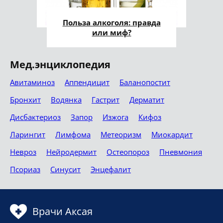
Польза алкоголя: правда
или миф?
Мед.энциклопедия
Авитаминоз
Аппендицит
Баланопостит
Бронхит
Водянка
Гастрит
Дерматит
Дисбактериоз
Запор
Изжога
Кифоз
Ларингит
Лимфома
Метеоризм
Миокардит
Невроз
Нейродермит
Остеопороз
Пневмония
Псориаз
Синусит
Энцефалит
Врачи Аксая