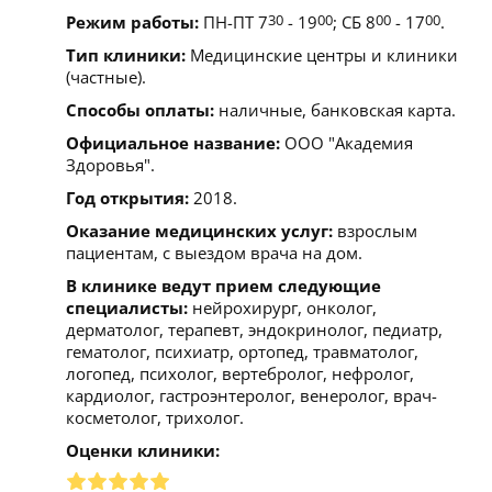
Режим работы:
ПН-ПТ 7
30
- 19
00
; СБ 8
00
- 17
00
.
Тип клиники:
Медицинские центры и клиники
(частные).
Способы оплаты:
наличные, банковская карта.
Официальное название:
ООО "Академия
Здоровья".
Год открытия:
2018.
Оказание медицинских услуг:
взрослым
пациентам, с выездом врача на дом.
В клинике ведут прием следующие
специалисты:
нейрохирург, онколог,
дерматолог, терапевт, эндокринолог, педиатр,
гематолог, психиатр, ортопед, травматолог,
логопед, психолог, вертебролог, нефролог,
кардиолог, гастроэнтеролог, венеролог, врач-
косметолог, трихолог.
Оценки клиники: