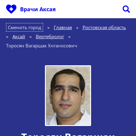
Врачи Аксая
Сменить город
Главная
»
Ростовская область
»
Аксай
»
Вертебролог
»
Торосян Вагаршак Хнганосович