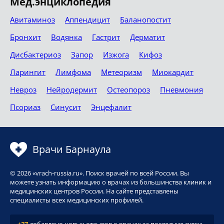
Мед.энциклопедия
Авитаминоз
Аппендицит
Баланопостит
Бронхит
Водянка
Гастрит
Дерматит
Дисбактериоз
Запор
Изжога
Кифоз
Ларингит
Лимфома
Метеоризм
Миокардит
Невроз
Нейродермит
Остеопороз
Пневмония
Псориаз
Синусит
Энцефалит
Врачи Барнаула
© 2026 «vrach-russia.ru». Поиск врачей по всей России. Вы
можете узнать информацию о врачах из большинства клиник и
медицинских центров России. На сайте представлены
специалисты всех медицинских профилей.