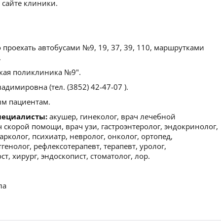
 сайте клиники.
проехать автобусами №9, 19, 37, 39, 110, маршрутками
.
кая поликлиника №9".
имировна (тел. (3852) 42-47-07 ).
м пациентам.
пециалисты:
акушер, гинеколог, врач лечебной
 скорой помощи, врач узи, гастроэнтеролог, эндокринолог,
рколог, психиатр, невролог, онколог, ортопед,
тгенолог, рефлексотерапевт, терапевт, уролог,
, хирург, эндоскопист, стоматолог, лор.
ла