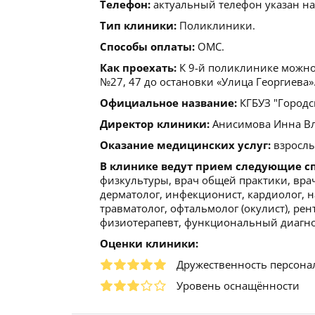
Телефон:
актуальный телефон указан на
Тип клиники:
Поликлиники.
Способы оплаты:
ОМС.
Как проехать:
К 9-й поликлинике можно 
№27, 47 до остановки «Улица Георгиева»
Официальное название:
КГБУЗ "Городс
Директор клиники:
Анисимова Инна Влад
Оказание медицинских услуг:
взрослы
В клинике ведут прием следующие с
физкультуры, врач общей практики, врач
дерматолог, инфекционист, кардиолог, на
травматолог, офтальмолог (окулист), рен
физиотерапевт, функциональный диагност
Оценки клиники:
Дружественность персона
Уровень оснащённости