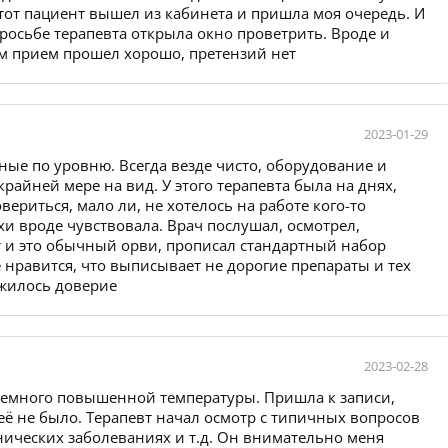
 тот пациент вышел из кабинета и пришла моя очередь. И
просьбе терапевта открыла окно проветрить. Вроде и
ам прием прошел хорошо, претензий нет
2023-01-29
ые по уровню. Всегда везде чисто, оборудование и
райней мере на вид. У этого терапевта была на днях,
ериться, мало ли, не хотелось на работе кого-то
пахи вроде чувствовала. Врач послушал, осмотрел,
ит и это обычный орви, прописал стандартный набор
 нравится, что выписывает не дорогие препараты и тех
ожилось доверие
2023-02-28
 немного повышенной температуры. Пришла к записи,
её не было. Терапевт начал осмотр с типичных вопросов
нических заболеваниях и т.д. Он внимательно меня