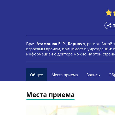
П
Врач
Атаманюк Е. Р., Барнаул
, регион Алтайс
взрослым врачом, принимает в учреждении: 
информацией о докторе можно на этой стран
Общее
Места приема
Запись
Об
Места приема