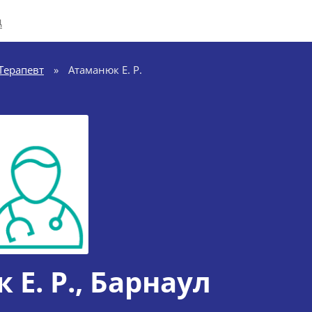
д
Терапевт
»
Атаманюк Е. Р.
Е. Р.
, Барнаул