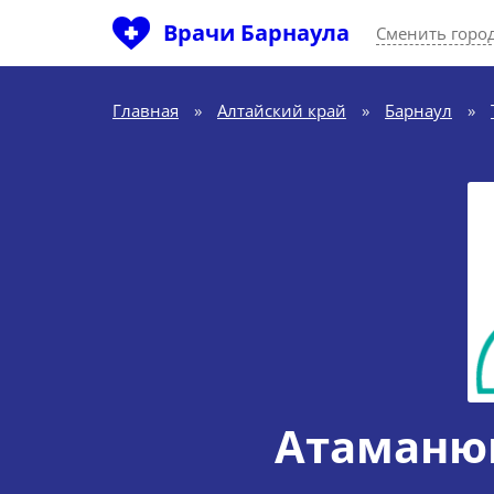
Врачи Барнаула
Сменить горо
Главная
»
Алтайский край
»
Барнаул
»
Атаманюк 