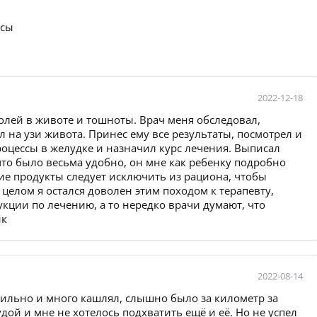
осы
2022-12-18
болей в животе и тошноты. Врач меня обследовал,
 на узи живота. Принес ему все результаты, посмотрел и
роцессы в желудке и назначил курс лечения. Выписал
то было весьма удобно, он мне как ребенку подробно
кие продукты следует исключить из рациона, чтобы
целом я остался доволен этим походом к терапевту,
укции по лечению, а то нередко врачи думают, что
ык
2022-08-14
ильно и много кашлял, слышно было за километр за
дой и мне не хотелось подхватить ещё и её. Но не успел